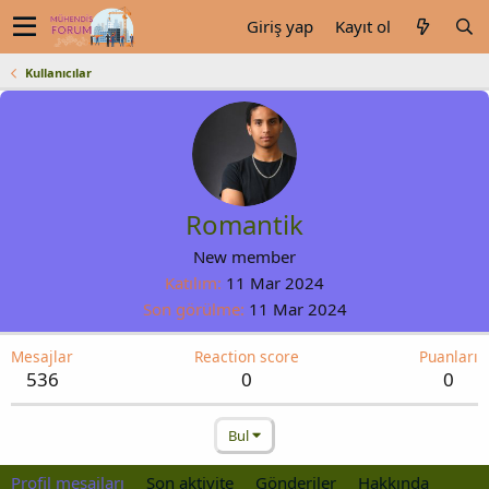
Giriş yap
Kayıt ol
Kullanıcılar
Romantik
New member
Katılım
11 Mar 2024
Son görülme
11 Mar 2024
Mesajlar
Reaction score
Puanları
536
0
0
Bul
Profil mesajları
Son aktivite
Gönderiler
Hakkında