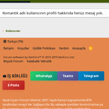
Romantik adlı kullanıcının profili hakkında henüz mesaj yok.
Kullanıcılar
Türkçe (TR)
İletişim
Koşullar
Gizlilik Politikası
Yardım
Anasayfa
R
S
S
Forum software by XenForo™
© 2010-2019 XenForo Ltd.
Büyük Forum
Kalabalık Yalnızlık
💼 İŞ BİRLİĞİ:
WhatsApp
Teams
Telegram
E-Posta
Yasal Uyarı: Forum Sitemiz; 5651 Sayılı Kanun kapsamında BTK
tarafından onaylı Yer Sağlayıcı'dır. Bu sebeple içerikleri kontrol etme ya
da araştırma yükümlülüğü yoktur. Üyeler yazdığı içeriklerden